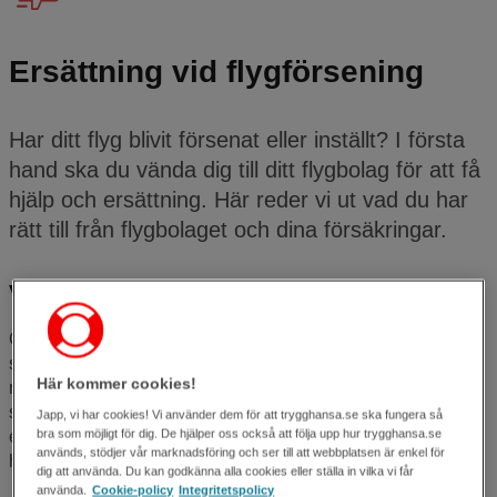
Ersättning vid flygförsening
Har ditt flyg blivit försenat eller inställt? I första
hand ska du vända dig till ditt flygbolag för att få
hjälp och ersättning. Här reder vi ut vad du har
rätt till från flygbolaget och dina försäkringar.
Vad gör jag om flyget är försenat eller inställt?
Om du råkat ut för en flygförsening eller en inställd avgång
ska du kontakta ditt flygbolag. Det är de som ska hjälpa dig
Här kommer cookies!
med ombokning, återbetalning och ersättning. Flygbolaget
ska också hjälpa dig på plats om förseningen är lång, till
Japp, vi har cookies! Vi använder dem för att trygghansa.se ska fungera så
bra som möjligt för dig. De hjälper oss också att följa upp hur trygghansa.se
exempel genom att dela ut matkuponger eller betala för ett
används, stödjer vår marknadsföring och ser till att webbplatsen är enkel för
hotellrum för natten om det behövs.
dig att använda. Du kan godkänna alla cookies eller ställa in vilka vi får
använda.
Cookie-policy
Integritetspolicy