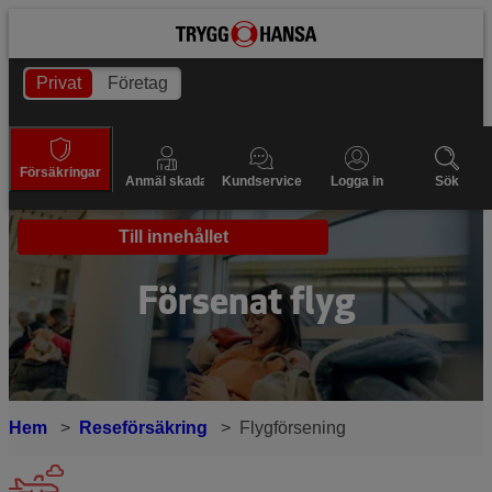
Privat
Företag
Försäkringar
Anmäl skada
Kundservice
Logga in
Sök
Till innehållet
Försenat flyg
Hem
Reseförsäkring
Flygförsening