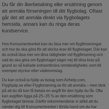
Du får din återbetalning eller ersättning genom
att anmäla förseningen till ditt flygbolag. Oftast
går det att anmäla direkt via flygbolagets
hemsida, annars kan du ringa deras
kundservice.
Hos Konsumentverket kan du läsa mer om flygförseningar
och hur du ska göra för att skicka krav till flygbolaget. Där kan
du också läsa mer om dina rättigheter vid flygförsening och
vad du ska göra om flygbolaget säger nej till dina krav på
grund av så kallade extraordinära omständigheter, som till
exempel olyckor eller väderomslag.
Du kan också ta hjälp av bolag som Airhelp.com,
Flyghjalp.se eller Flygforsening.se för att anmäla – men tänk
på att du då kan få betala en avgift för den hjälp du får. Ofta
kan avgiften ligga på 25–35 % av den ersättning som
flygbolaget lämnar. Därför rekommenderar vi alltid att du
vänder dig till Konsumentverket i första hand om du har