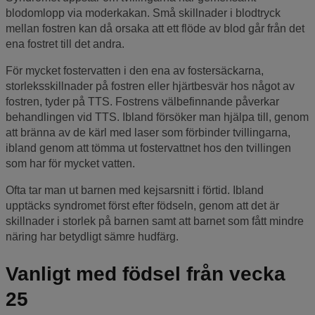
blodomlopp via moderkakan. Små skillnader i blodtryck
mellan fostren kan då orsaka att ett flöde av blod går från det
ena fostret till det andra.
För mycket fostervatten i den ena av fostersäckarna,
storleksskillnader på fostren eller hjärtbesvär hos något av
fostren, tyder på TTS. Fostrens välbefinnande påverkar
behandlingen vid TTS. Ibland försöker man hjälpa till, genom
att bränna av de kärl med laser som förbinder tvillingarna,
ibland genom att tömma ut fostervattnet hos den tvillingen
som har för mycket vatten.
Ofta tar man ut barnen med kejsarsnitt i förtid. Ibland
upptäcks syndromet först efter födseln, genom att det är
skillnader i storlek på barnen samt att barnet som fått mindre
näring har betydligt sämre hudfärg.
Vanligt med födsel från vecka
25