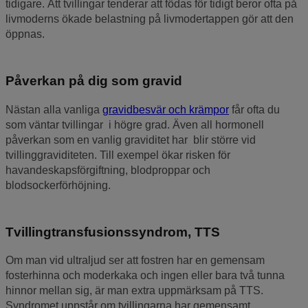
tidigare. Att tvillingar tenderar att födas för tidigt beror ofta på
livmoderns ökade belastning på livmodertappen gör att den
öppnas.
Påverkan på dig som gravid
Nästan alla vanliga
gravidbesvär och krämpor
får ofta du
som väntar tvillingar i högre grad. Även all hormonell
påverkan som en vanlig graviditet har blir större vid
tvillinggraviditeten. Till exempel ökar risken för
havandeskapsförgiftning, blodproppar och
blodsockerförhöjning.
Tvillingtransfusionssyndrom, TTS
Om man vid ultraljud ser att fostren har en gemensam
fosterhinna och moderkaka och ingen eller bara två tunna
hinnor mellan sig, är man extra uppmärksam på TTS.
Syndromet uppstår om tvillingarna har gemensamt