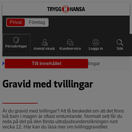
Privat
Företag
Försäkringar
Anmäl skada
Kundservice
Logga in
Sök
Hem
Graviditeten
Till innehållet
Gravid med tvillingar
Gravid med tvillingar
Är du gravid med tvillingar? Att få beskedet om att det finns
två barn i magen är oftast omtumlande. Normalt sett får du
reda på det på den första ultraljudsundersökningen runt
vecka 12. Här kan du läsa mer om tvillinggraviditet.