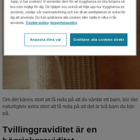
Japp, vi har cookies! Vi använder dem för att trygghansa.se ska fungera så
bra som möjligt för dig. De hjälper oss också att följa upp hur trygghansa.se
används, stödjer vår marknadsföring och ser till att webbplatsen är enkel för
dig att använda. Du kan godkänna alla cookies eller ställa in vilka vi får
använda.
Cookie-policy
Integritetspolicy
Anpassa dina val
Godkänn alla cookies direkt
Om det känns stort att få reda på att du väntar ett barn, blir det
naturligtvis extra stort att få reda på att det är två barn du bär
på.
Tvillinggraviditet är en